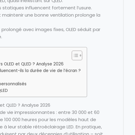
ED, quasi inexistant sur QLED.
statiques influencent fortement l’usure.
et maintenir une bonne ventilation prolonge la
 prolongé avec images fixes, OLED séduit par
.
urs OLED et QLED ? Analyse 2026
uencent-ils la durée de vie de l’écran ?
 personnalisés
QLED
 et QLED ? Analyse 2026
e vie impressionnantes : entre 30 000 et 60
re 100 000 heures pour les modèles haut de
à leur stable rétroéclairage LED. En pratique,
duisent par deux décennies d’utilisation – soit