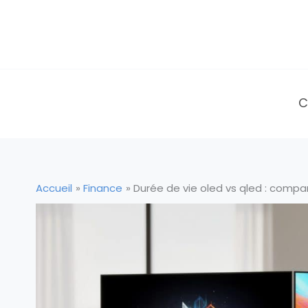
Aller
au
contenu
C
Accueil
Finance
Durée de vie oled vs qled : compar