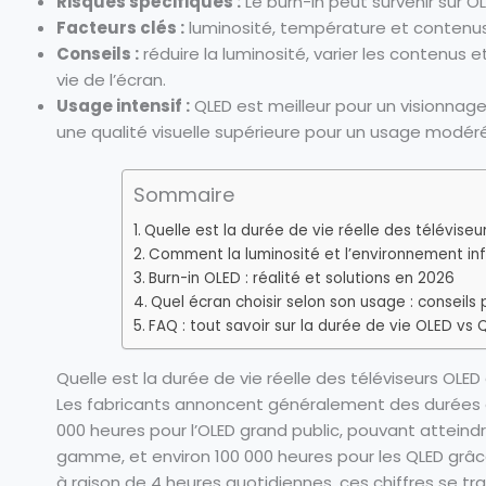
Risques spécifiques :
Le burn-in peut survenir sur OL
Facteurs clés :
luminosité, température et contenus 
Conseils :
réduire la luminosité, varier les contenus 
vie de l’écran.
Usage intensif :
QLED est meilleur pour un visionnage
une qualité visuelle supérieure pour un usage modéré
Sommaire
Quelle est la durée de vie réelle des télévise
Comment la luminosité et l’environnement infl
Burn-in OLED : réalité et solutions en 2026
Quel écran choisir selon son usage : conseils
FAQ : tout savoir sur la durée de vie OLED vs 
Quelle est la durée de vie réelle des téléviseurs OLED
Les fabricants annoncent généralement des durées d
000 heures pour l’OLED grand public, pouvant atteind
gamme, et environ 100 000 heures pour les QLED grâce 
à raison de 4 heures quotidiennes, ces chiffres se tra