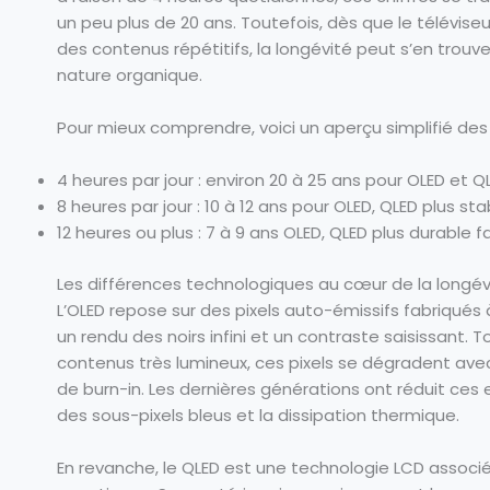
un peu plus de 20 ans. Toutefois, dès que le téléviseu
des contenus répétitifs, la longévité peut s’en trouver
nature organique.
Pour mieux comprendre, voici un aperçu simplifié des
4 heures par jour : environ 20 à 25 ans pour OLED et Q
8 heures par jour : 10 à 12 ans pour OLED, QLED plus s
12 heures ou plus : 7 à 9 ans OLED, QLED plus durable 
Les différences technologiques au cœur de la longév
L’OLED repose sur des pixels auto-émissifs fabriqués
un rendu des noirs infini et un contraste saisissant. 
contenus très lumineux, ces pixels se dégradent av
de burn-in. Les dernières générations ont réduit ces e
des sous-pixels bleus et la dissipation thermique.
En revanche, le QLED est une technologie LCD associée