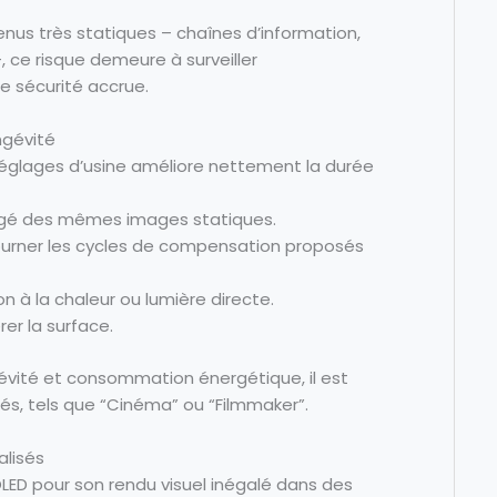
nus très statiques – chaînes d’information,
, ce risque demeure à surveiller
ne sécurité accrue.
ngévité
réglages d’usine améliore nettement la durée
ongé des mêmes images statiques.
tourner les cycles de compensation proposés
ion à la chaleur ou lumière directe.
er la surface.
vité et consommation énergétique, il est
rés, tels que “Cinéma” ou “Filmmaker”.
alisés
OLED pour son rendu visuel inégalé dans des