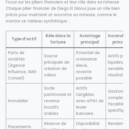
Focus sur les piliers financiers et leur rôle dans sa richesse
Chaque pilier financier de Diego El Glaoui joue un rôle bien
précis pour maintenir et accroître sa richesse, comme le
montre ce tableau synthétique :
Rôle dans la
Avantage
Inconvéni
Type d’actif
fortune
principal
principa
Parts de
Potentiel de
Source
Actifs peu
sociétés
croissance
principale de
liquides,
(Agence
élevé,
création de
sensibles 
Influence, SMG
revente
valeur
résultats
Conseil)
possible
Socle
Actifs
Gestion
patrimonial et
tangibles
complexe,
Immobilier
revenus
avec effet de
fiscalité
locatifs
levier
spécifique
stables
bancaire
Réserve de
Disponibilité
Rendemen
Placements