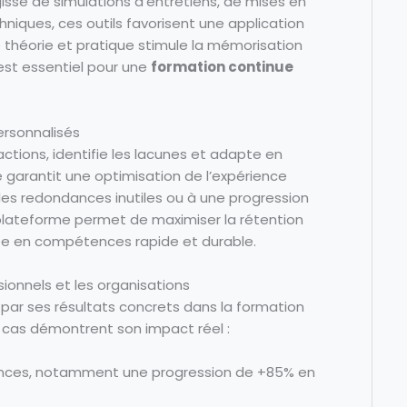
gisse de simulations d’entretiens, de mises en
niques, ces outils favorisent une application
e théorie et pratique stimule la mémorisation
i est essentiel pour une
formation continue
personnalisés
ctions, identifie les lacunes et adapte en
e garantit une optimisation de l’expérience
des redondances inutiles ou à une progression
la plateforme permet de maximiser la rétention
ée en compétences rapide et durable.
ionnels et les organisations
par ses résultats concrets dans la formation
 cas démontrent son impact réel :
ces, notamment une progression de +85% en